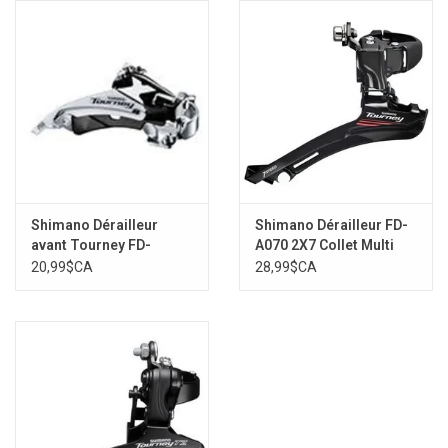
Shimano Dérailleur
Shimano Dérailleur FD-
avant Tourney FD-
A070 2X7 Collet Multi
TY600, 3x6/7/8, Swing:
20,99$CA
28,99$CA
Haut, Tirage du câble:
Double, Bas
31.8/34.9mm, 42D Max