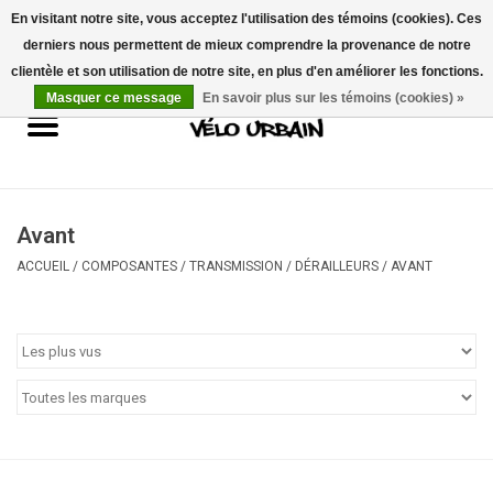
En visitant notre site, vous acceptez l'utilisation des témoins (cookies). Ces
derniers nous permettent de mieux comprendre la provenance de notre
USD
/
CAD
0 Articles - 0,00$CA
clientèle et son utilisation de notre site, en plus d'en améliorer les fonctions.
Masquer ce message
En savoir plus sur les témoins (cookies) »
Vélos neufs
Vélos usagés
Mécanique
Avant
ACCUEIL
/
COMPOSANTES
/
TRANSMISSION
/
DÉRAILLEURS
/
AVANT
Accessoires
Idées Cadeaux
Composantes
Marques