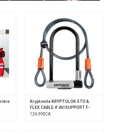
étanche
KRYPTOLOK STD + Cable
AJOUTER AU PANIER
rière
Kryptonite KRYPTOLOK STD &
FLEX CABLE 4' AV/SUPPORT F-
FRAME
124,99$CA
e Cargo
Hybride électrique 700c / 8 Vitesses