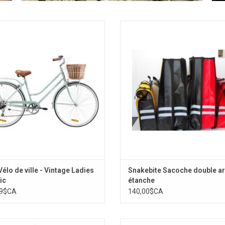
s amateurs de rétro, le vélo vintage
Snakebite Sacoche double arrière 
que 7 vitesses pour femmes est un
AJOUTER AU PANIER
pagnon de croisière essentiel.
Panier avant en option.
AJOUTER AU PANIER
Vélo de ville - Vintage Ladies
Snakebite Sacoche double ar
ic
étanche
99$CA
140,00$CA
Kryptonite Kryptolok
Damco Remorque Utilitaire Pliabl