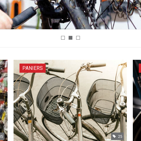
PANIERS
05
25