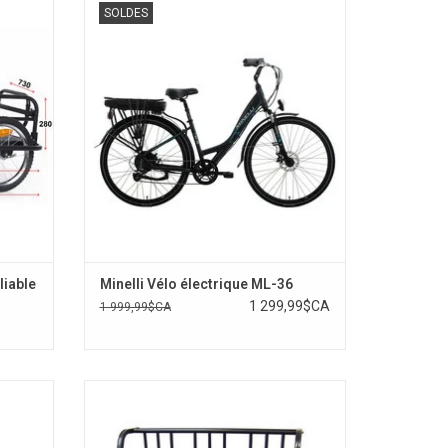
SOLDES
liable
Minelli Vélo électrique ML-36
1 299,99$CA
1 999,99$CA
ZYBEE
Rack 6 vélos
AJOUTER AU PANIER