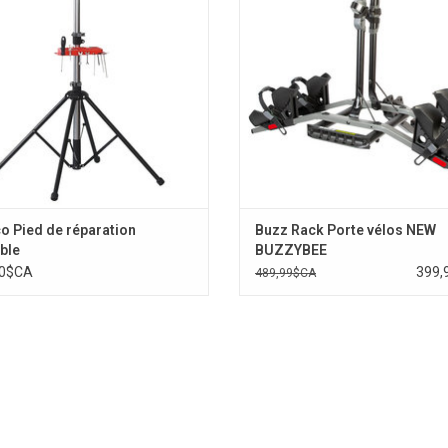
 Pied de réparation
Buzz Rack Porte vélos NEW
ble
BUZZYBEE
00$CA
399,
489,99$CA