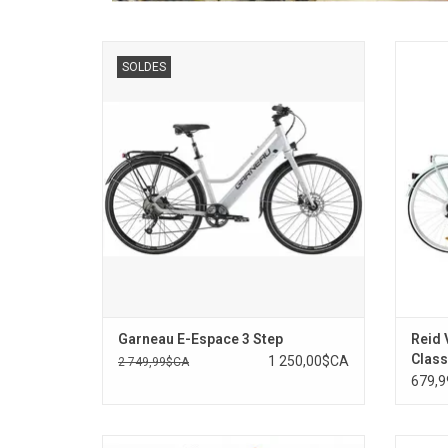
Garneau E-Espace 3 Step
Pour le
SOLDES
classi
com
Garneau E-Espace 3 Step
Reid 
Class
1 250,00$CA
2 749,99$CA
679,
Damco Remorque Cargo à 1 roue