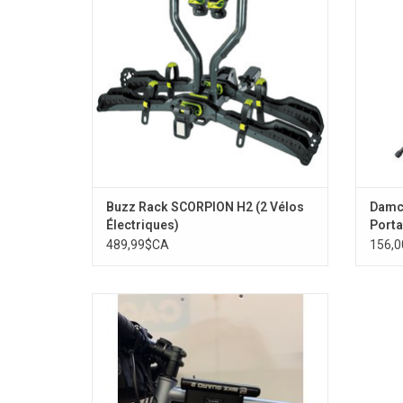
Buzz Rack SCORPION H2 (2 Vélos
Damco
Électriques)
Porta
489,99$CA
156,
Snakebite Support à cadenas en U