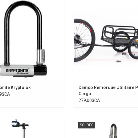
AJOUTER AU PANIER
onite Kryptolok
Damco Remorque Utilitaire P
Cargo
99$CA
279,00$CA
co Pied de réparation Portable
Buzz Rack Porte vélos NEW BUZ
SOLDES
AJOUTER AU PANIER
AJOUTER AU PANIER