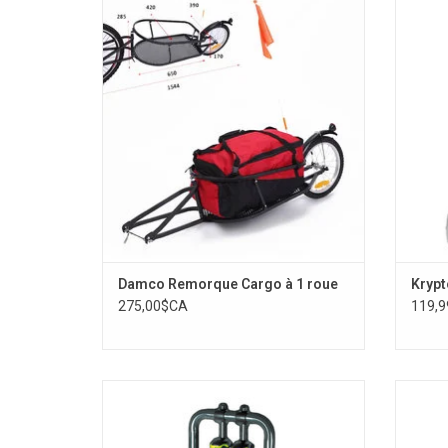
AJOUTER AU PANIER
Damco Remorque Cargo à 1 roue
Krypt
275,00$CA
119,
Buzz Rack SCORPION H2 (2 Vélos
Dam
Électriques)
AJOUTER AU PANIER