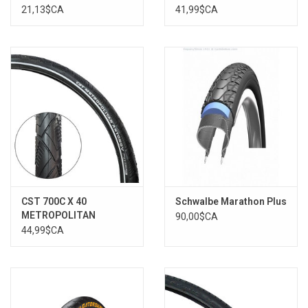
Clincher, 30TPI, 87-
21,13$CA
41,99$CA
116PSI, Noir
CST 700C X 40
Schwalbe Marathon Plus
METROPOLITAN
90,00$CA
ANTONOV (E-BIKE)
44,99$CA