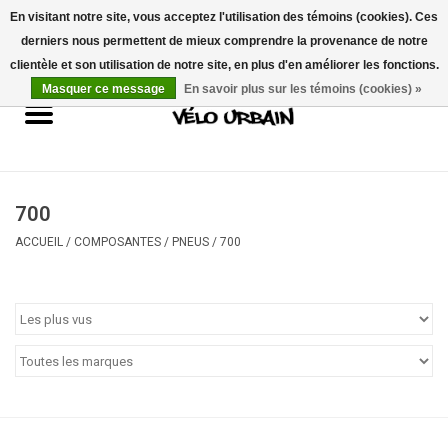
En visitant notre site, vous acceptez l'utilisation des témoins (cookies). Ces
derniers nous permettent de mieux comprendre la provenance de notre
USD
/
CAD
0 Articles - 0,00$CA
clientèle et son utilisation de notre site, en plus d'en améliorer les fonctions.
Masquer ce message
En savoir plus sur les témoins (cookies) »
Vélos neufs
Vélos usagés
Mécanique
700
ACCUEIL
/
COMPOSANTES
/
PNEUS
/
700
Accessoires
Idées Cadeaux
Composantes
Marques