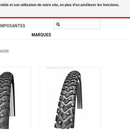
le et son utilisation de notre site, en plus d'en améliorer les fonctions.
0 Articles - 0,00$CA
Mon compte / S'inscrire
OMPOSANTES
MARQUES
HIVER
Winter, 700x35C
Schwalbe Marathon Winter Plus
ous
700 x 35 240 clous
AU PANIER
AJOUTER AU PANIER