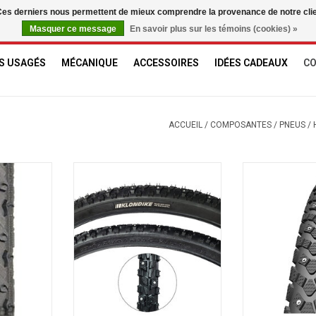
. Ces derniers nous permettent de mieux comprendre la provenance de notre clientè
Masquer ce message
En savoir plus sur les témoins (cookies) »
S USAGÉS
MÉCANIQUE
ACCESSOIRES
IDÉES CADEAUX
C
ACCUEIL
/
COMPOSANTES
/
PNEUS
/
s
Kenda Pneu KLONDIKE 700CX35
Schwalbe Pneu 
168 clous
Cl
AJOUTER AU PANIER
AJOUTER 