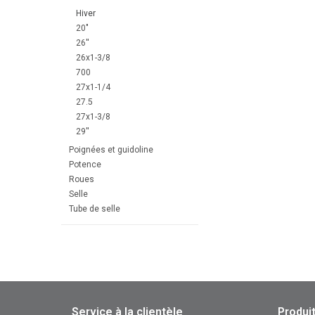
Hiver
20"
26''
26x1-3/8
700
27x1-1/4
27.5
27x1-3/8
29''
Poignées et guidoline
Potence
Roues
Selle
Tube de selle
Service à la clientèle
Produi