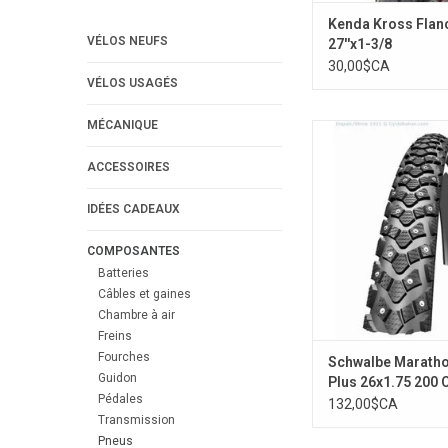
Kenda Kross Flan
VÉLOS NEUFS
27''x1-3/8
30,00$CA
VÉLOS USAGÉS
MÉCANIQUE
Schwalbe Marathon W
26x1.75 200 C
ACCESSOIRES
AJOUTER AU PA
IDÉES CADEAUX
COMPOSANTES
Batteries
Câbles et gaines
Chambre à air
Freins
Fourches
Schwalbe Maratho
Guidon
Plus 26x1.75 200 
Pédales
132,00$CA
Transmission
Pneus