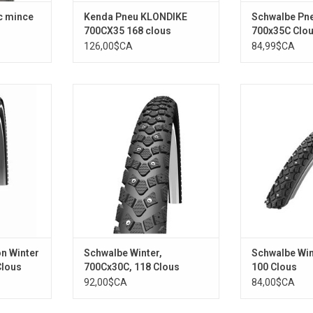
c mince
Kenda Pneu KLONDIKE
Schwalbe Pne
700CX35 168 clous
700x35C Clo
126,00$CA
84,99$CA
inter Plus
Winter
Schwalbe Wint
lous
Cl
AJOUTER AU PANIER
NIER
AJOUTER 
n Winter
Schwalbe Winter,
Schwalbe Win
Clous
700Cx30C, 118 Clous
100 Clous
92,00$CA
84,00$CA