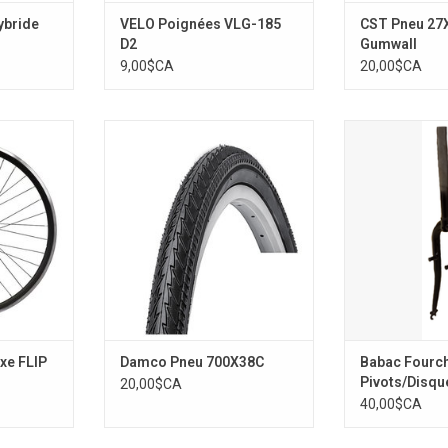
ybride
VELO Poignées VLG-185
CST Pneu 27
D2
Gumwall
9,00$CA
20,00$CA
0MM NOIR
700x38C
Babac Fourche 2
1/1/8 S
NIER
AJOUTER AU PANIER
AJOUTER 
xe FLIP
Damco Pneu 700X38C
Babac Fourch
Pivots/Disqu
20,00$CA
filet
40,00$CA