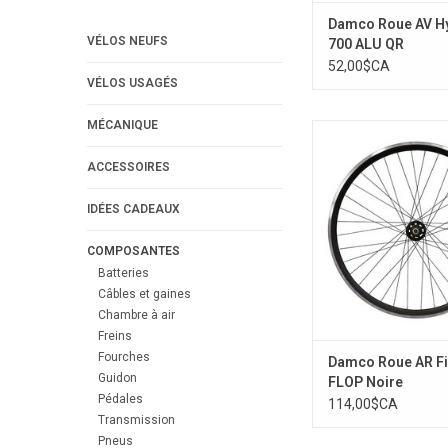
Damco Roue AV H
VÉLOS NEUFS
700 ALU QR
52,00$CA
VÉLOS USAGÉS
MÉCANIQUE
SINGLE SPEED'' 3
AJOUTER AU PA
ACCESSOIRES
IDÉES CADEAUX
COMPOSANTES
Batteries
Câbles et gaines
Chambre à air
Freins
Fourches
Damco Roue AR Fi
Guidon
FLOP Noire
Pédales
114,00$CA
Transmission
Pneus