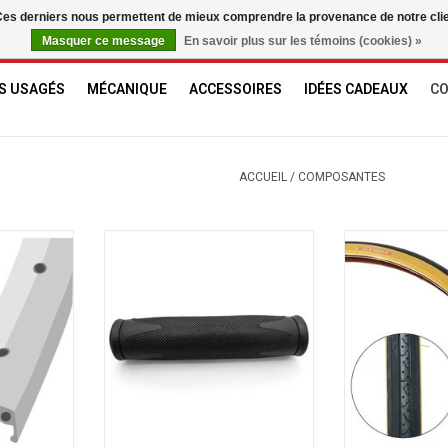
. Ces derniers nous permettent de mieux comprendre la provenance de notre clientè
Masquer ce message
En savoir plus sur les témoins (cookies) »
S USAGÉS
MÉCANIQUE
ACCESSOIRES
IDÉES CADEAUX
C
ACCUEIL
/
COMPOSANTES
 PAROI
VLG-185 D2
CST Pneu 27X
NIER
AJOUTER AU PANIER
AJOUTER 