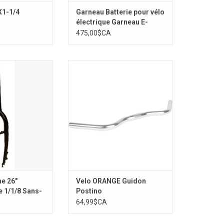
X1-1/4
Garneau Batterie pour vélo
électrique Garneau E-
Espace 3 Step
475,00$CA
6" Pivots/Disque
Velo ORANGE Guidon Postino
ans-filet
AJOUTER AU PANIER
AU PANIER
e 26"
Velo ORANGE Guidon
e 1/1/8 Sans-
Postino
64,99$CA