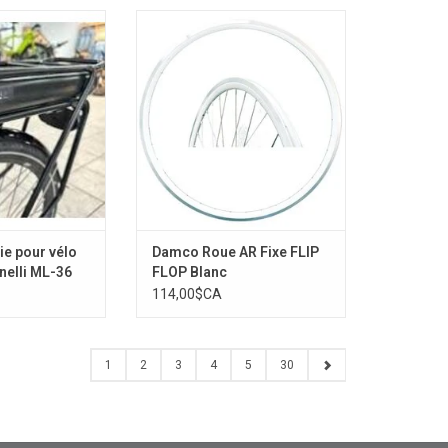
erie pour vélo
SINGLE SPEED'' 30MM BLANC
Minelli ML-36
AJOUTER AU PANIER
rie pour vélo
Damco Roue AR Fixe FLIP
nelli ML-36
FLOP Blanc
114,00$CA
1
2
3
4
5
30