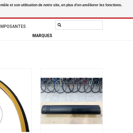
le et son utilisation de notre site, en plus d'en améliorer les fonctions.
0 Articles - 0,00$CA
Mon compte / S'inscrire
OMPOSANTES
MARQUES
1-1/4 Gumwall
Garneau Batterie pour vélo
électrique Garneau E-Espace 3
AU PANIER
Step