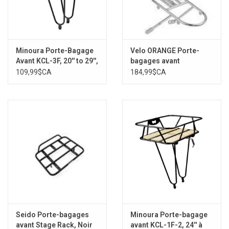
Minoura Porte-Bagage
Velo ORANGE Porte-
Avant KCL-3F, 20'' to 29'',
bagages avant
Black
Randonneur avec
109,99$CA
184,99$CA
décaleur intégré,
Cantilevier
Seido Porte-bagages
Minoura Porte-bagage
avant Stage Rack, Noir
avant KCL-1F-2, 24'' à