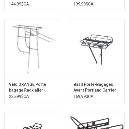
700C, Black
144,99$CA
199,99$CA
Velo ORANGE Porte
Basil Porte-Bagages
bagage Rack aller-
Avant Portland Carrier
retour
225,99$CA
169,99$CA