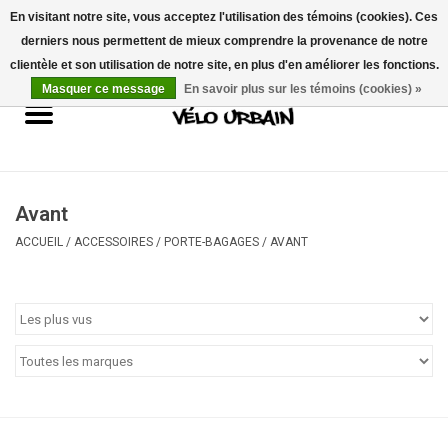
En visitant notre site, vous acceptez l'utilisation des témoins (cookies). Ces
derniers nous permettent de mieux comprendre la provenance de notre
USD
/
CAD
0 Articles - 0,00$CA
clientèle et son utilisation de notre site, en plus d'en améliorer les fonctions.
Masquer ce message
En savoir plus sur les témoins (cookies) »
Vélos neufs
Vélos usagés
Mécanique
Avant
ACCUEIL
/
ACCESSOIRES
/
PORTE-BAGAGES
/
AVANT
Accessoires
Idées Cadeaux
Composantes
Marques