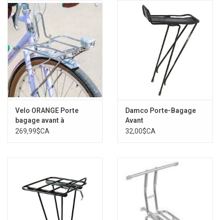
Velo ORANGE Porte
Damco Porte-Bagage
bagage avant à
Avant
montage plat
269,99$CA
32,00$CA