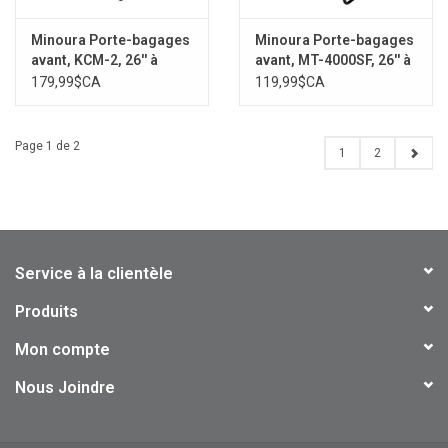
Minoura Porte-bagages
Minoura Porte-bagages
avant, KCM-2, 26'' à
avant, MT-4000SF, 26'' à
700C, Noir
700C, Noir
179,99$CA
119,99$CA
Page 1 de 2
1
2
Service à la clientèle
Produits
Mon compte
Nous Joindre