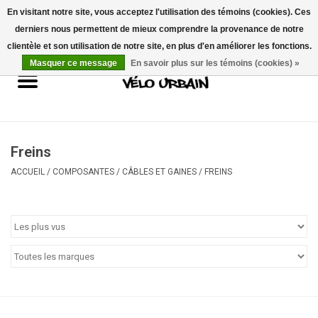
En visitant notre site, vous acceptez l'utilisation des témoins (cookies). Ces
derniers nous permettent de mieux comprendre la provenance de notre
USD
/
CAD
0 Articles - 0,00$CA
clientèle et son utilisation de notre site, en plus d'en améliorer les fonctions.
Masquer ce message
En savoir plus sur les témoins (cookies) »
Vélos neufs
Vélos usagés
Mécanique
Freins
ACCUEIL
/
COMPOSANTES
/
CÂBLES ET GAINES
/
FREINS
Accessoires
Idées Cadeaux
Composantes
Marques