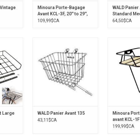
 Vintage
Minoura Porte-Bagage
WALD Panier
Avant KCL-3F, 20'' to 29'',
Standard Me
Black
109,99$CA
64,50$CA
Panier Avant de Wald
1
AJOUTER AU PANIER
AJOUTER 
t Large
WALD Panier Avant 135
Minoura Por
avant KCL-1F-
43,11$CA
700C, Black
199,99$CA