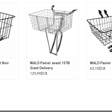
 x 9,5 x 9″
WALD Panier avant 157B Giant
WALD Panier
Delivery
NIER
t Noir
WALD Panier avant 157B
WALD Panier
Giant Delivery
63,10$CA
129,99$CA