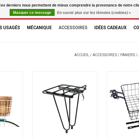
. Ces derniers nous permettent de mieux comprendre la provenance de notre clientè
Masquer ce message
En savoir plus sur les témoins (cookies) »
S USAGÉS
MÉCANIQUE
ACCESSOIRES
IDÉES CADEAUX
C
ACCUEIL
/
ACCESSOIRES
/
PANIERS
/
 Vintage
18kg
WALD Panier
Standar
NIER
AJOUTER 