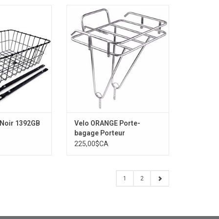
 Noir 1392GB
Velo ORANGE Porte-bagage
Porteur
 Noir 1392GB
Velo ORANGE Porte-
bagage Porteur
225,00$CA
1
2