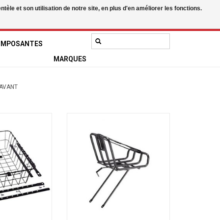
le et son utilisation de notre site, en plus d'en améliorer les fonctions.
0 Articles - 0,00$CA
Mon compte / S'inscrire
OMPOSANTES
MARQUES
AVANT
 Avant 1372GB
Babac Porte-Bagage Avant Alliage
d Medium
avec courroies
AU PANIER
AJOUTER AU PANIER