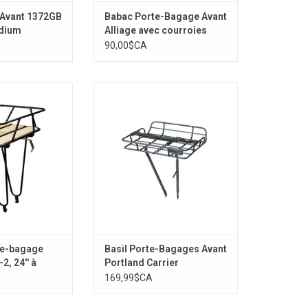
 Avant 1372GB
Babac Porte-Bagage Avant
dium
Alliage avec courroies
90,00$CA
8kg
Basil Porte-Bagages Avant
Portland Carrier
AU PANIER
te-bagage
Basil Porte-Bagages Avant
2, 24'' à
Portland Carrier
169,99$CA