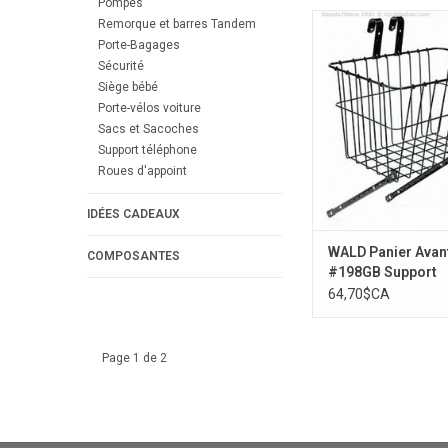
Pompes
Panier Avant Noir 14,5
Remorque et barres Tandem
Porte-Bagages
AJOUTER AU PA
Sécurité
Siège bébé
Porte-vélos voiture
Sacs et Sacoches
Support téléphone
Roues d'appoint
IDÉES CADEAUX
WALD Panier Avan
COMPOSANTES
#198GB Support
ajustables
64,70$CA
Page 1 de 2