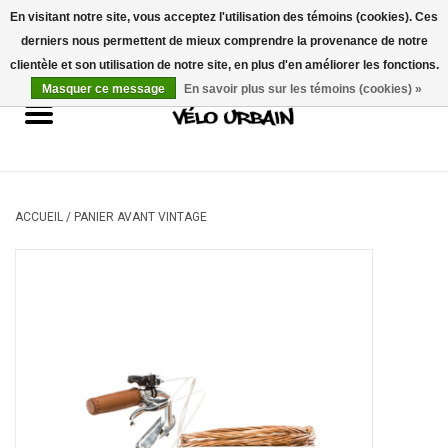
En visitant notre site, vous acceptez l'utilisation des témoins (cookies). Ces
derniers nous permettent de mieux comprendre la provenance de notre
USD
/
CAD
0 Articles - 0,00$CA
clientèle et son utilisation de notre site, en plus d'en améliorer les fonctions.
Masquer ce message
En savoir plus sur les témoins (cookies) »
Vélos neufs
Vélos usagés
Mécanique
ACCUEIL
/
PANIER AVANT VINTAGE
Accessoires
Idées Cadeaux
Composantes
Marques