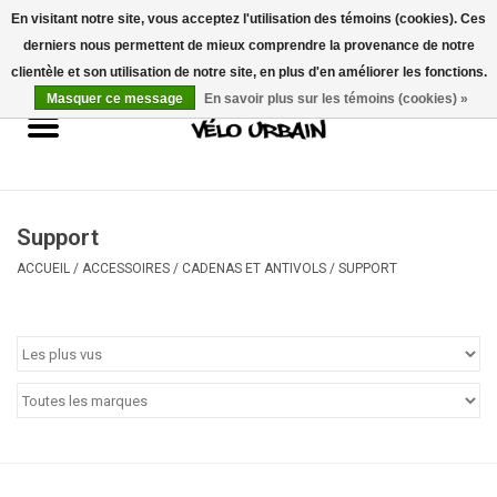
En visitant notre site, vous acceptez l'utilisation des témoins (cookies). Ces
derniers nous permettent de mieux comprendre la provenance de notre
USD
/
CAD
0 Articles - 0,00$CA
clientèle et son utilisation de notre site, en plus d'en améliorer les fonctions.
Masquer ce message
En savoir plus sur les témoins (cookies) »
Vélos neufs
Vélos usagés
Mécanique
Support
ACCUEIL
/
ACCESSOIRES
/
CADENAS ET ANTIVOLS
/
SUPPORT
Accessoires
Idées Cadeaux
Composantes
Marques