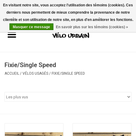
En visitant notre site, vous acceptez l'utilisation des témoins (cookies). Ces
derniers nous permettent de mieux comprendre la provenance de notre
USD
/
CAD
0 Articles - 0,00$CA
clientèle et son utilisation de notre site, en plus d'en améliorer les fonctions.
Masquer ce message
En savoir plus sur les témoins (cookies) »
Vélos neufs
Vélos usagés
Mécanique
Fixie/Single Speed
ACCUEIL
/
VÉLOS USAGÉS
/
FIXIE/SINGLE SPEED
Accessoires
Idées Cadeaux
Composantes
Marques