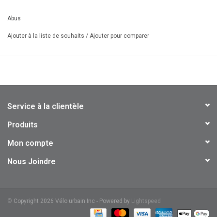
Anse ronde de 14mm
Corps de serrure renforcé
Abus
Verrouillage à double boulon
Ajouter à la liste de souhaits
/
Ajouter pour comparer
Support USH (pour tubes de 24-35mm)
Homologation Sold Secure Gold
Design amélioré réduisant le potentiel de bruit
Service à la clientèle
Produits
Mon compte
Nous Joindre
©
Copyright 2026 Vélo urbain Inc - Powered by
Lightspeed