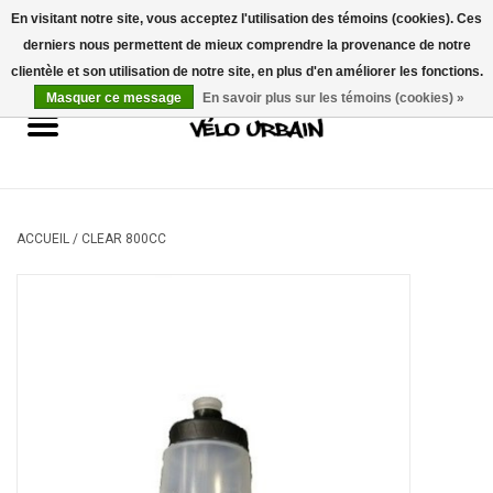
En visitant notre site, vous acceptez l'utilisation des témoins (cookies). Ces
derniers nous permettent de mieux comprendre la provenance de notre
USD
/
CAD
0 Articles - 0,00$CA
clientèle et son utilisation de notre site, en plus d'en améliorer les fonctions.
Masquer ce message
En savoir plus sur les témoins (cookies) »
Vélos neufs
Vélos usagés
Mécanique
ACCUEIL
/
CLEAR 800CC
Accessoires
Idées Cadeaux
Composantes
Marques