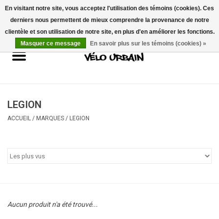
En visitant notre site, vous acceptez l'utilisation des témoins (cookies). Ces
derniers nous permettent de mieux comprendre la provenance de notre
USD
/
CAD
0 Articles - 0,00$CA
clientèle et son utilisation de notre site, en plus d'en améliorer les fonctions.
Masquer ce message
En savoir plus sur les témoins (cookies) »
Vélos neufs
Vélos usagés
Mécanique
LEGION
ACCUEIL
/
MARQUES
/
LEGION
Accessoires
Idées Cadeaux
Composantes
Aucun produit n'a été trouvé...
Marques