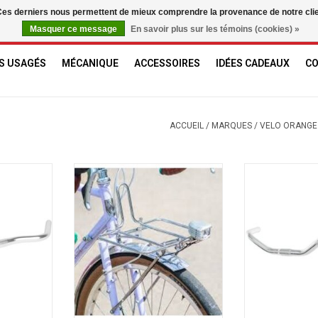
. Ces derniers nous permettent de mieux comprendre la provenance de notre clientè
Masquer ce message
En savoir plus sur les témoins (cookies) »
S USAGÉS
MÉCANIQUE
ACCESSOIRES
IDÉES CADEAUX
C
ACCUEIL
/
MARQUES
/
VELO ORANGE
n Postino
Velo ORANGE Porte bagage avant
Velo ORANGE 
à montage plat
NIER
AJOUTER AU PANIER