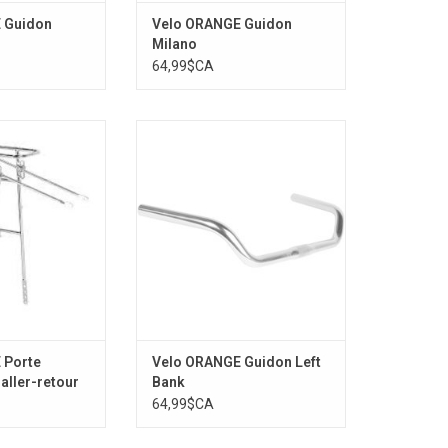
 Guidon
Velo ORANGE Guidon
Milano
64,99$CA
rte bagage Rack
Velo ORANGE Guidon Left Bank
-retour
AJOUTER AU PANIER
AU PANIER
 Porte
Velo ORANGE Guidon Left
aller-retour
Bank
64,99$CA