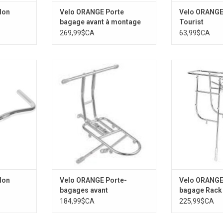
don
Velo ORANGE Porte
Velo ORANGE
bagage avant à montage
Tourist
plat
269,99$CA
63,99$CA
Porteur -
Velo ORANGE Porte-bagages
Velo ORANGE Po
avant Randonneur avec décaleur
aller
intégré, Cantilevier
NIER
AJOUTER 
AJOUTER AU PANIER
don
Velo ORANGE Porte-
Velo ORANGE
bagages avant
bagage Rack 
Randonneur avec décaleur
184,99$CA
225,99$CA
intégré, Cantilevier