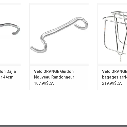
on Dajia
Velo ORANGE Guidon Nouveau
Velo ORANGE 
ar 44cm
Randonneur Handlebar 31.8mm -
arrière
44cm
on Dajia
Velo ORANGE Guidon
Velo ORANGE
ar 44cm
Nouveau Randonneur
bagages arr
Handlebar 31.8mm - 44cm
107,99$CA
219,99$CA