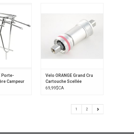
Porte-bagages
Velo ORANGE Grand Cru
 Campeur
Cartouche Scellée Français
AJOUTER AU PANIER
 Porte-
Velo ORANGE Grand Cru
ière Campeur
Cartouche Scellée
Français
69,99$CA
1
2