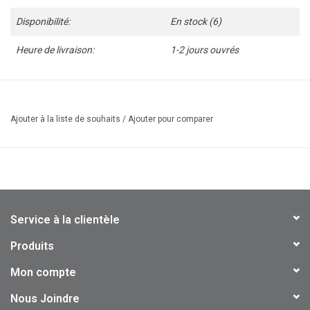
Disponibilité:
En stock
(6)
Heure de livraison:
1-2 jours ouvrés
* Cadenas U en acier robuste avec Q.R. ajustables
* Clé au centre
Ajouter à la liste de souhaits
/
Ajouter pour comparer
Service à la clientèle
Produits
Mon compte
Nous Joindre