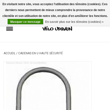
En visitant notre site, vous acceptez l'utilisation des témoins (cookies). Ces
derniers nous permettent de mieux comprendre la provenance de notre
USD
/
CAD
0 Articles - 0,00$CA
clientèle et son utilisation de notre site, en plus d'en améliorer les fonctions.
Masquer ce message
En savoir plus sur les témoins (cookies) »
Vélos neufs
Vélos usagés
Mécanique
ACCUEIL
/
CADENAS EN U HAUTE SÉCURITÉ
Accessoires
Idées Cadeaux
Composantes
Marques