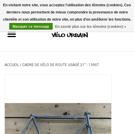
En visitant notre site, vous acceptez l'utilisation des témoins (cookies). Ces
derniers nous permettent de mieux comprendre la provenance de notre
USD
/
CAD
0 Articles - 0,00$CA
clientèle et son utilisation de notre site, en plus d'en améliorer les fonctions.
Masquer ce message
En savoir plus sur les témoins (cookies) »
Vélos neufs
Vélos usagés
Mécanique
ACCUEIL
/
CADRE DE VÉLO DE ROUTE USAGÉ 21'' - 13907
Accessoires
Idées Cadeaux
Composantes
Marques