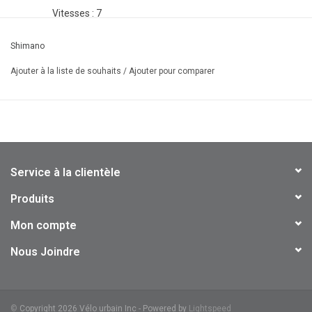
Vitesses : 7
Détails des pignons :
Shimano
12-14-16-18-21-24-
28
Ajouter à la liste de souhaits
/
Ajouter pour comparer
Finition : Enduit de
phosphate
Tech. de cassette :
Hyperglide
Matériau des
pignons : Acier
Service à la clientèle
Produits
Mon compte
Nous Joindre
©
Copyright 2026 Vélo urbain Inc - Powered by
Lightspeed