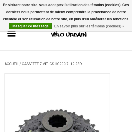
En visitant notre site, vous acceptez l'utilisation des témoins (cookies). Ces
derniers nous permettent de mieux comprendre la provenance de notre
USD
/
CAD
0 Articles - 0,00$CA
clientèle et son utilisation de notre site, en plus d'en améliorer les fonctions.
Masquer ce message
En savoir plus sur les témoins (cookies) »
Vélos neufs
Vélos usagés
Mécanique
ACCUEIL
/
CASSETTE 7 VIT, CS-HG200-7, 12-28D
Accessoires
Idées Cadeaux
Composantes
Marques