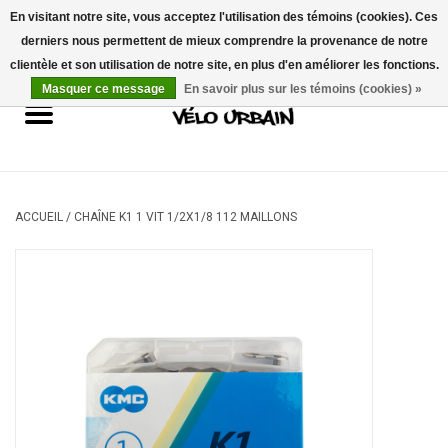
En visitant notre site, vous acceptez l'utilisation des témoins (cookies). Ces
derniers nous permettent de mieux comprendre la provenance de notre
USD
/
CAD
0 Articles - 0,00$CA
clientèle et son utilisation de notre site, en plus d'en améliorer les fonctions.
Masquer ce message
En savoir plus sur les témoins (cookies) »
Vélos neufs
Vélos usagés
Mécanique
ACCUEIL
/
CHAÎNE K1 1 VIT 1/2X1/8 112 MAILLONS
Accessoires
Idées Cadeaux
Composantes
Marques