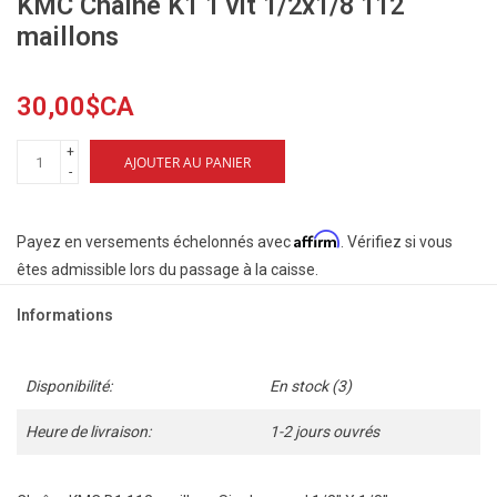
KMC Chaîne K1 1 vit 1/2x1/8 112
maillons
30,00$CA
+
AJOUTER AU PANIER
-
Affirm
Payez en versements échelonnés avec
. Vérifiez si vous
êtes admissible lors du passage à la caisse.
Informations
Disponibilité:
En stock
(3)
Heure de livraison:
1-2 jours ouvrés