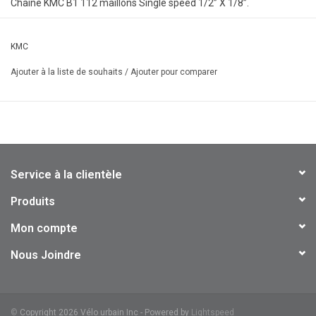
Chaîne KMC B1 112 maillons Single speed 1/2” X 1/8”.
- 112 maillons
KMC
- Longueur broche 9,2 mm.
Ajouter à la liste de souhaits
/
Ajouter pour comparer
Service à la clientèle
Produits
Mon compte
Nous Joindre
©
Copyright 2026 Vélo urbain Inc - Powered by
Lightspeed