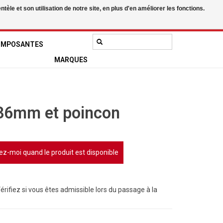
le et son utilisation de notre site, en plus d'en améliorer les fonctions.
0 Articles - 0,00$CA
Mon compte / S'inscrire
OMPOSANTES
MARQUES
 36mm et poincon
ez-moi quand le produit est disponible
Vérifiez si vous êtes admissible lors du passage à la