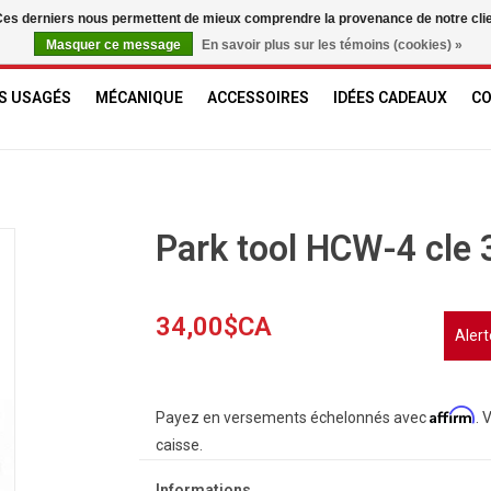
. Ces derniers nous permettent de mieux comprendre la provenance de notre clientè
Masquer ce message
En savoir plus sur les témoins (cookies) »
S USAGÉS
MÉCANIQUE
ACCESSOIRES
IDÉES CADEAUX
C
Park tool HCW-4 cle
34,00$CA
Alert
Affirm
Payez en versements échelonnés avec
. 
caisse.
Informations