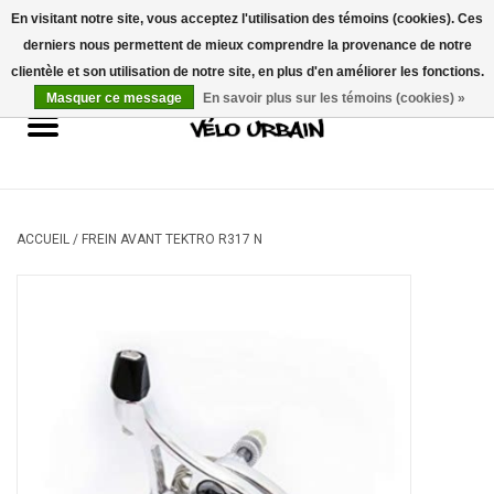
En visitant notre site, vous acceptez l'utilisation des témoins (cookies). Ces
derniers nous permettent de mieux comprendre la provenance de notre
USD
/
CAD
0 Articles - 0,00$CA
clientèle et son utilisation de notre site, en plus d'en améliorer les fonctions.
Masquer ce message
En savoir plus sur les témoins (cookies) »
Vélos neufs
Vélos usagés
Mécanique
ACCUEIL
/
FREIN AVANT TEKTRO R317 N
Accessoires
Idées Cadeaux
Composantes
Marques