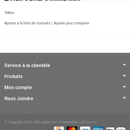
◆ Frein à étrier à double pivot
◆ Mécanisme de dégagement rapide
Tektro
Matériel
Bras en aluminium forgé par fusion
Ajouter à la liste de souhaits
/
Ajouter pour comparer
Dimension
41 à 57 mm
Tampons
Patins à angle réglable P473
Poids
193 grammes / roue
Service à la clientèle
Produits
Mon compte
Nous Joindre
©
Copyright 2026 Vélo urbain Inc - Powered by
Lightspeed