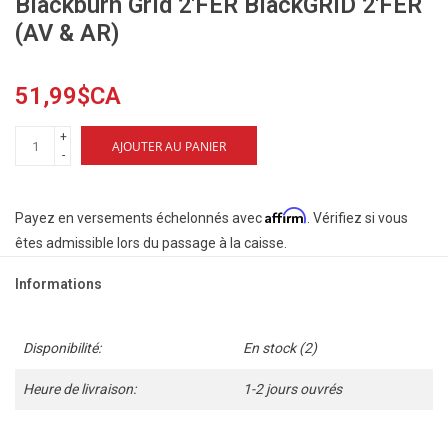
Blackburn Grid 2'FER BlackGRID 2'FER
(AV & AR)
51,99$CA
+
AJOUTER AU PANIER
-
Affirm
Payez en versements échelonnés avec
. Vérifiez si vous
êtes admissible lors du passage à la caisse.
Informations
Disponibilité:
En stock
(2)
Heure de livraison:
1-2 jours ouvrés