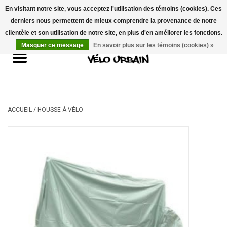
En visitant notre site, vous acceptez l'utilisation des témoins (cookies). Ces
derniers nous permettent de mieux comprendre la provenance de notre
USD
/
CAD
0 Articles - 0,00$CA
clientèle et son utilisation de notre site, en plus d'en améliorer les fonctions.
Masquer ce message
En savoir plus sur les témoins (cookies) »
Vélos neufs
Vélos usagés
Mécanique
ACCUEIL
/
HOUSSE À VÉLO
Accessoires
Idées Cadeaux
Composantes
Marques