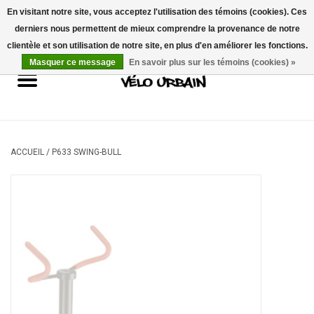
En visitant notre site, vous acceptez l'utilisation des témoins (cookies). Ces
derniers nous permettent de mieux comprendre la provenance de notre
USD
/
CAD
0 Articles - 0,00$CA
clientèle et son utilisation de notre site, en plus d'en améliorer les fonctions.
Masquer ce message
En savoir plus sur les témoins (cookies) »
Vélos neufs
Vélos usagés
Mécanique
ACCUEIL
/
P633 SWING-BULL
Accessoires
Idées Cadeaux
Composantes
Marques