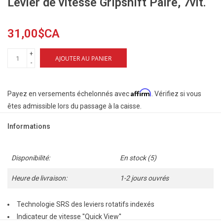
Levier de vitesse Gripshift Paire, 7vit.
31,00$CA
+
AJOUTER AU PANIER
-
Affirm
Payez en versements échelonnés avec
. Vérifiez si vous
êtes admissible lors du passage à la caisse.
Informations
Disponibilité:
En stock
(5)
Heure de livraison:
1-2 jours ouvrés
Technologie SRS des leviers rotatifs indexés
Indicateur de vitesse ''Quick View''