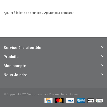
Poignée courte (50mm) double densité légère fait de Grilon
Compatible avec les dérailleurs Shimano
Ajouter à la liste de souhaits
/
Ajouter pour comparer
ID SRAM: TS-MRXC-A1
Service à la clientèle
Produits
Mon compte
Nous Joindre
©
Copyright 2026 Vélo urbain Inc - Powered by
Lightspeed