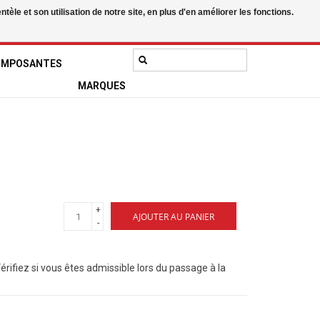
le et son utilisation de notre site, en plus d'en améliorer les fonctions.
0 Articles - 0,00$CA
Mon compte / S'inscrire
OMPOSANTES
MARQUES
+
AJOUTER AU PANIER
-
Vérifiez si vous êtes admissible lors du passage à la