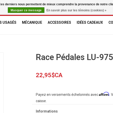
. Ces derniers nous permettent de mieux comprendre la provenance de notre clientè
Masquer ce message
En savoir plus sur les témoins (cookies) »
S USAGÉS
MÉCANIQUE
ACCESSOIRES
IDÉES CADEAUX
C
Race Pédales LU-975
22,95$CA
Affirm
Payez en versements échelonnés avec
. 
caisse.
Informations