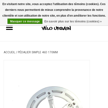
En visitant notre site, vous acceptez l'utilisation des témoins (cookies). Ces
derniers nous permettent de mieux comprendre la provenance de notre
USD
/
CAD
0 Articles - 0,00$CA
clientèle et son utilisation de notre site, en plus d'en améliorer les fonctions.
Masquer ce message
En savoir plus sur les témoins (cookies) »
Vélos neufs
Vélos usagés
Mécanique
ACCUEIL
/
PÉDALIER SIMPLE 46D 170MM
Accessoires
Idées Cadeaux
Composantes
Marques