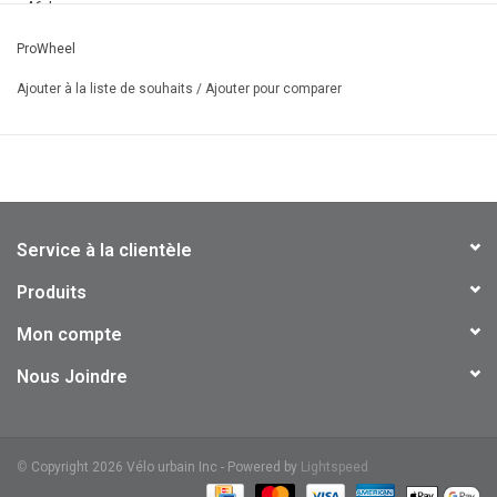
- 46d
- 170mm
ProWheel
- Argent
Ajouter à la liste de souhaits
/
Ajouter pour comparer
- Double protège pédalier démontable
- Pour chaine 1/2'' x 3/32''
- 650g
- Pour axe carré
Service à la clientèle
Produits
Mon compte
Nous Joindre
©
Copyright 2026 Vélo urbain Inc - Powered by
Lightspeed