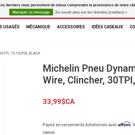
. Ces derniers nous permettent de mieux comprendre la provenance de notre clientè
Masquer ce message
En savoir plus sur les témoins (cookies) »
S USAGÉS
MÉCANIQUE
ACCESSOIRES
IDÉES CADEAUX
C
0TPI, 73-102PSI, BLACK
Michelin Pneu Dynam
Wire, Clincher, 30TPI
33,99$CA
Affirm
Payez en versements échelonnés avec
. 
caisse.