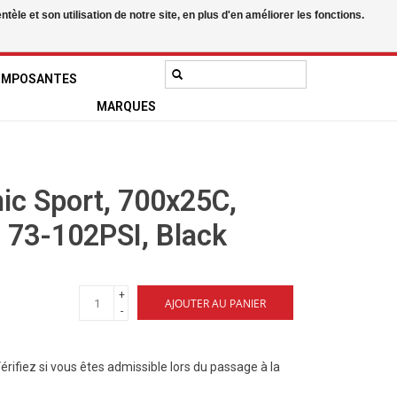
le et son utilisation de notre site, en plus d'en améliorer les fonctions.
0 Articles - 0,00$CA
Mon compte / S'inscrire
OMPOSANTES
MARQUES
ic Sport, 700x25C,
, 73-102PSI, Black
+
AJOUTER AU PANIER
-
Vérifiez si vous êtes admissible lors du passage à la