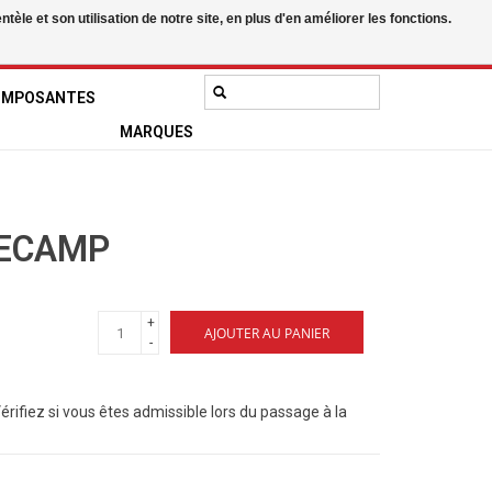
le et son utilisation de notre site, en plus d'en améliorer les fonctions.
0 Articles - 0,00$CA
Mon compte / S'inscrire
OMPOSANTES
MARQUES
SECAMP
+
AJOUTER AU PANIER
-
Vérifiez si vous êtes admissible lors du passage à la