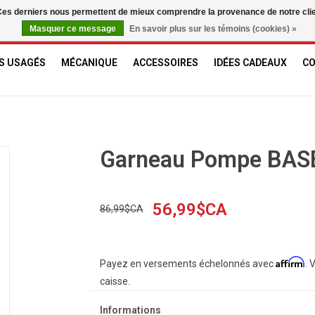
. Ces derniers nous permettent de mieux comprendre la provenance de notre clientè
Masquer ce message
En savoir plus sur les témoins (cookies) »
S USAGÉS
MÉCANIQUE
ACCESSOIRES
IDÉES CADEAUX
C
Garneau Pompe BA
56,99$CA
86,99$CA
Affirm
Payez en versements échelonnés avec
. 
caisse.
Informations