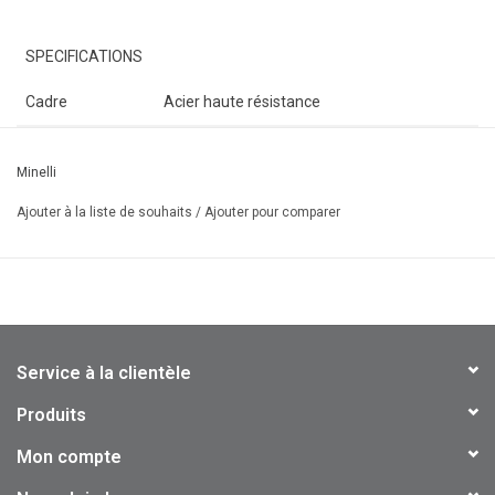
SPECIFICATIONS
Cadre
Acier haute résistance
Grandeur
Man 16,18,20 / Lady 14,16
Minelli
Fourche
Acier haute résistance
Ajouter à la liste de souhaits
/
Ajouter pour comparer
Levier de
SHIMANO RevoShift
Vitesse
Dérailleur Avant
S/O
Dérailleur Arrière
SHIMANO TY-300
Service à la clientèle
Pédalier
MODE alliage 44T double garde
Produits
Roue Libre
SHIMANO 14-28T 7 vitesses
Mon compte
Moyeux
Acier