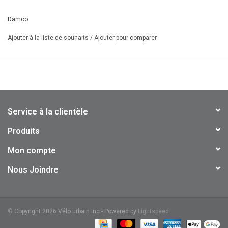
- Rayons: Acier.
- 36T.
Damco
Ajouter à la liste de souhaits
/
Ajouter pour comparer
Service à la clientèle
Produits
Mon compte
Nous Joindre
©
Copyright 2026 Vélo urbain Inc - Powered by
Lightspeed