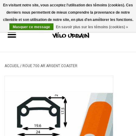
En visitant notre site, vous acceptez l'utilisation des témoins (cookies). Ces
derniers nous permettent de mieux comprendre la provenance de notre
USD
/
CAD
0 Articles - 0,00$CA
clientèle et son utilisation de notre site, en plus d'en améliorer les fonctions.
Masquer ce message
En savoir plus sur les témoins (cookies) »
Vélos neufs
Vélos usagés
Mécanique
ACCUEIL
/
ROUE 700 AR ARGENT COASTER
Accessoires
Idées Cadeaux
Composantes
Marques