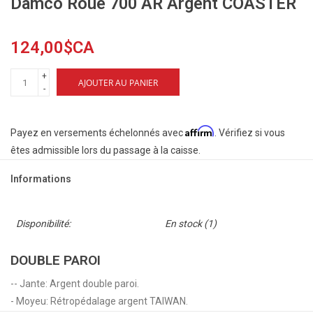
Damco Roue 700 AR Argent COASTER
124,00$CA
+
AJOUTER AU PANIER
-
Affirm
Payez en versements échelonnés avec
. Vérifiez si vous
êtes admissible lors du passage à la caisse.
Informations
Disponibilité:
En stock
(1)
DOUBLE PAROI
-- Jante: Argent double paroi.
- Moyeu: Rétropédalage argent TAIWAN.