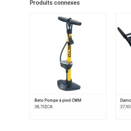
Produits connexes
Pompe à pied BETO 160psi
POR
AJOUTER AU PANIER
Beto Pompe à pied CWM
Damco
38,75$CA
37,9