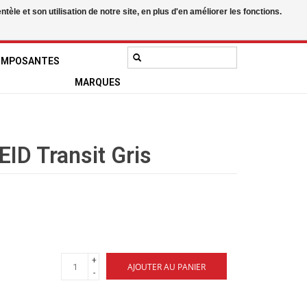
le et son utilisation de notre site, en plus d'en améliorer les fonctions.
0 Articles - 0,00$CA
Mon compte / S'inscrire
OMPOSANTES
MARQUES
EID Transit Gris
+
AJOUTER AU PANIER
-