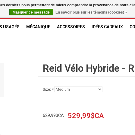
. Ces derniers nous permettent de mieux comprendre la provenance de notre clientè
Masquer ce message
En savoir plus sur les témoins (cookies) »
S USAGÉS
MÉCANIQUE
ACCESSOIRES
IDÉES CADEAUX
C
Reid Vélo Hybride - R
Size:
*
529,99$CA
629,99$CA