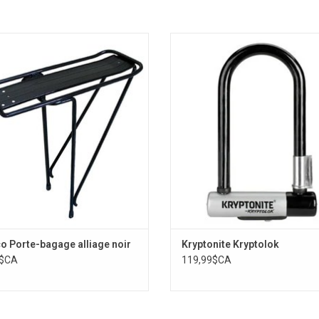
TE-BAGAGE AVEC PLATEAU NOIR
Kryptonite Kryptolok
AJOUTER AU PANIER
AJOUTER AU PANIER
 Porte-bagage alliage noir
Kryptonite Kryptolok
5$CA
119,99$CA